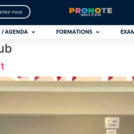
actez-nous
depuis le lycée
 / AGENDA
FORMATIONS
EXA
ub
t