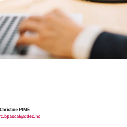
Christine PIMÉ
lyc.bpascal@ddec.nc