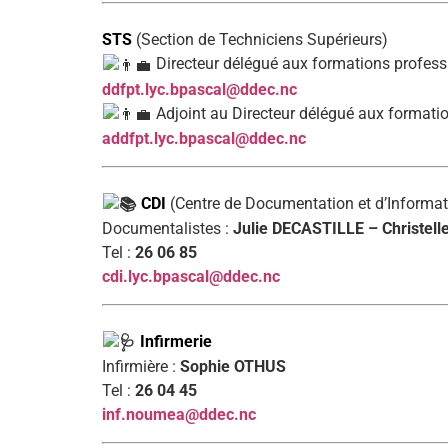
STS
(Section de Techniciens Supérieurs)
Directeur délégué aux formations profess
ddfpt.lyc.bpascal@ddec.nc
Adjoint au Directeur délégué aux formatio
addfpt.lyc.bpascal@ddec.nc
CDI
(Centre de Documentation et d’Informat
Documentalistes :
Julie DECASTILLE – Christell
Tel :
26 06 85
cdi.lyc.bpascal@ddec.nc
Infirmerie
Infirmière :
Sophie OTHUS
Tel :
26 04 45
inf.noumea@ddec.nc