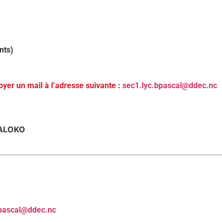
ents)
oyer un mail à l’adresse suivante
:
sec1.lyc.bpascal@ddec.nc
MALOKO
bpascal@ddec.nc