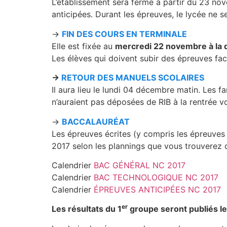
L’établissement sera fermé à partir du 23 no
anticipées. Durant les épreuves, le lycée ne 
→
FIN DES COURS EN TERMINALE
Elle est fixée au
mercredi 22 novembre à la 
Les élèves qui doivent subir des épreuves fa
→
RETOUR DES MANUELS SCOLAIRES
Il aura lieu le lundi 04 décembre matin. Les 
n’auraient pas déposées de RIB à la rentrée vo
→
BACCALAURÉAT
Les épreuves écrites (y compris les épreuves
2017 selon les plannings que vous trouverez ci
Calendrier
BAC GÉNÉRAL NC 2017
Calendrier
BAC TECHNOLOGIQUE NC 2017
Calendrier
ÉPREUVES ANTICIPÉES NC 2017
er
Les résultats du 1
groupe seront publiés l