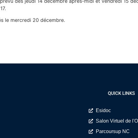
prévu dès jeudi 14 décembre après-midi et vendredi 15 déc
17.
és le mercredi 20 décembre.
QUICK LINKS
Esidoc
Salon Virtuel de l'O
Parcoursup NC