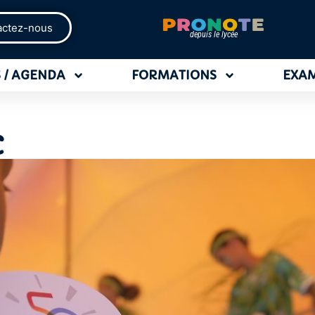
actez-nous
depuis le lycée
 / AGENDA
FORMATIONS
EXA
C