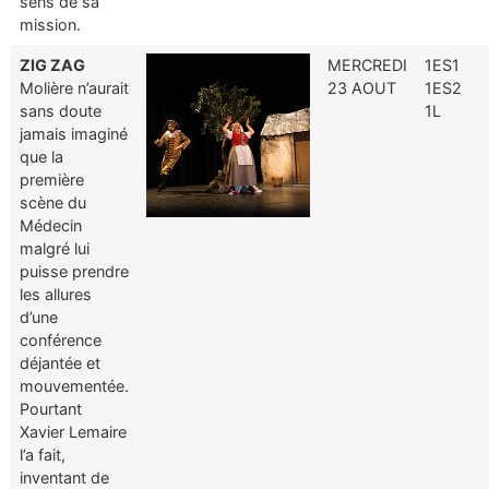
sens de sa
mission.
ZIG ZAG
MERCREDI
1ES1
Molière n’aurait
23 AOUT
1ES2
sans doute
1L
jamais imaginé
que la
première
scène du
Médecin
malgré lui
puisse prendre
les allures
d’une
conférence
déjantée et
mouvementée.
Pourtant
Xavier Lemaire
l’a fait,
inventant de