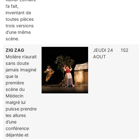
l’a fait,
inventant de
toutes pièces
trois versions
d’une même
scène.
ZIG ZAG
JEUDI 24
1S2
Molière n’aurait
AOUT
sans doute
jamais imaginé
que la
première
scène du
Médecin
malgré lui
puisse prendre
les allures
d’une
conférence
déjantée et