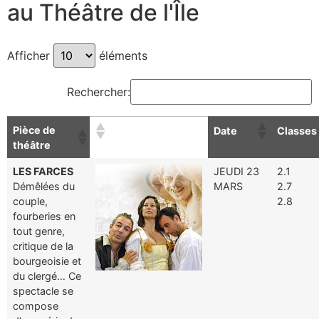
au Théâtre de l'Île
Afficher
éléments
Rechercher:
Pièce de
Date
Classes
théâtre
LES FARCES
JEUDI 23
2.1
Démêlées du
MARS
2.7
couple,
2.8
fourberies en
tout genre,
critique de la
bourgeoisie et
du clergé… Ce
spectacle se
compose