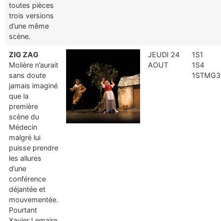
toutes pièces
trois versions
d’une même
scène.
ZIG ZAG
JEUDI 24
1S1
Molière n’aurait
AOUT
1S4
sans doute
1STMG3
jamais imaginé
que la
première
scène du
Médecin
malgré lui
puisse prendre
les allures
d’une
conférence
déjantée et
mouvementée.
Pourtant
Xavier Lemaire