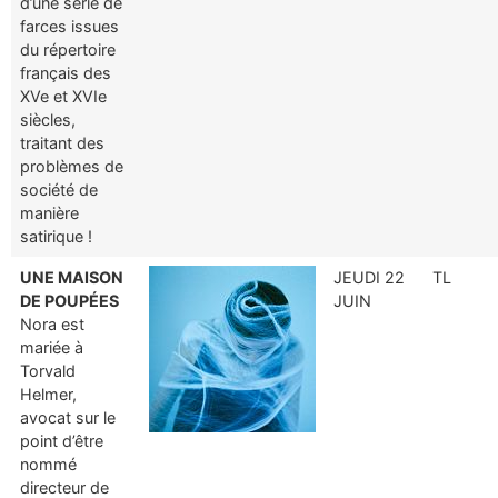
d’une série de
farces issues
du répertoire
français des
XVe et XVIe
siècles,
traitant des
problèmes de
société de
manière
satirique !
UNE MAISON
JEUDI 22
TL
DE POUPÉES
JUIN
Nora est
mariée à
Torvald
Helmer,
avocat sur le
point d’être
nommé
directeur de