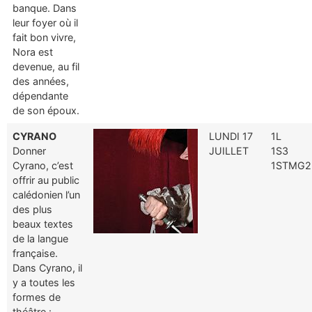
banque. Dans
leur foyer où il
fait bon vivre,
Nora est
devenue, au fil
des années,
dépendante
de son époux.
CYRANO
LUNDI 17
1L
Donner
JUILLET
1S3
Cyrano, c’est
1STMG2
offrir au public
calédonien l’un
des plus
beaux textes
de la langue
française.
Dans Cyrano, il
y a toutes les
formes de
théâtre :