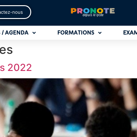
actez-nous
depuis le lycée
 / AGENDA
FORMATIONS
EXA
les
es 2022