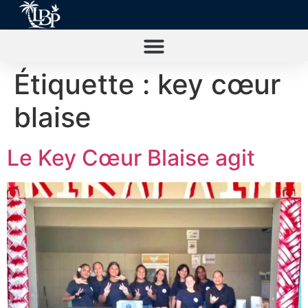
Étiquette :
key cœur
blaise
Le Key Cœur Blaise agit