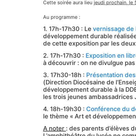
Cette soirée aura lieu
jeudi prochain, le
Au programme :
1. 17h-17h30 : Le
vernissage de l
développement durable réalisées
de cette exposition par les deux 
2. 17h-17h30 :
Exposition en lib
à découvrir : on ne divulgue pa
3. 17h30-18h :
Présentation des
(Direction Diocésaine de l’Ens
développement durable à la DDEC
les trois jeunes ambassadrices
4. 18h-19h30 :
Conférence du doc
le thème « Art et développement 
A noter
: des parents d’élèves d
L’amphithéâtre du lycée ne com