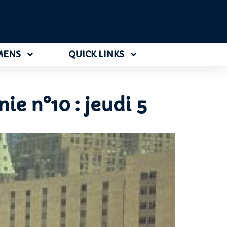
MENS
QUICK LINKS
ie n°10 : jeudi 5