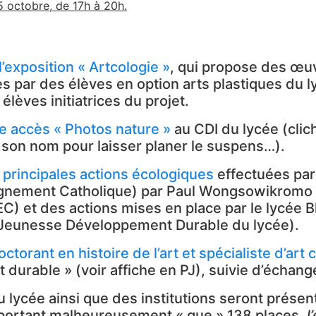
 5 octobre, de 17h à 20h.
’exposition « Artcologie »
, qui propose des œuvr
 par des élèves en option arts plastiques du ly
élèves initiatrices du projet.
re accès « Photos nature »
au CDI du lycée (clic
s son nom pour laisser planer le suspens…).
 principales actions écologiques
effectuées par
eignement Catholique) par Paul Wongsowikromo
) et des actions mises en place par le lycée Bl
 Jeunesse Développement Durable du lycée).
torant en histoire de l’art et spécialiste d’ar
durable » (voir affiche en PJ), suivie d’échang
u lycée ainsi que des institutions seront présen
portant malheureusement « que » 138 places,
l